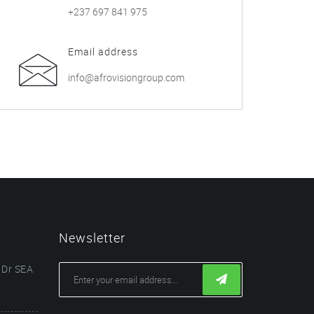
+237 697 841 975
Email address
info@afrovisiongroup.com
Newsletter
 Dr SEA