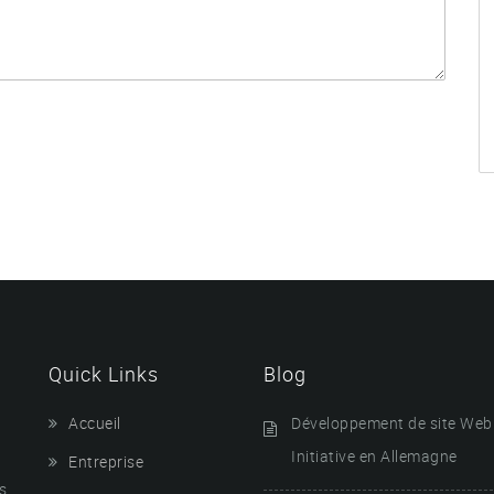
Quick Links
Blog
Accueil
Développement de site Web
Initiative en Allemagne
Entreprise
s