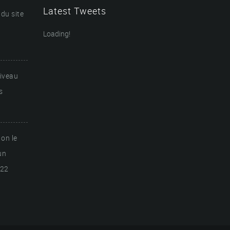
Latest Tweets
du site
Loading!
niveau
s
 on le
un
022